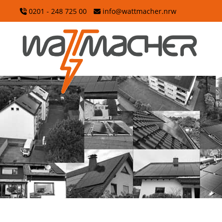
Zum
0201 - 248 725 00
info@wattmacher.nrw
Hauptinhalt
wechseln